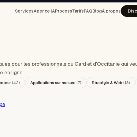
Services
Agence IA
Process
Tarifs
FAQ
Blog
À propos
Disc
ques pour les professionnels du Gard et d'Occitanie qui ve
e en ligne.
ecteur
(
42
)
Applications sur mesure
(
7
)
Stratégie & Web
(
13
)