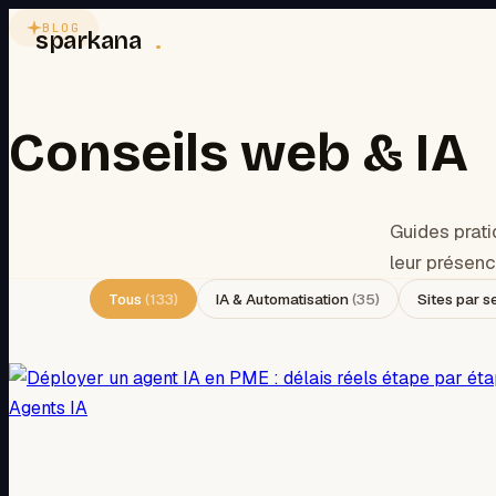
BLOG
sparkana
.
Conseils web & IA
Guides prati
leur présenc
Tous
(
133
)
IA & Automatisation
(
35
)
Sites par s
Agents IA