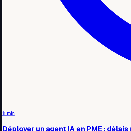
11
min
Déployer un agent IA en PME : délais