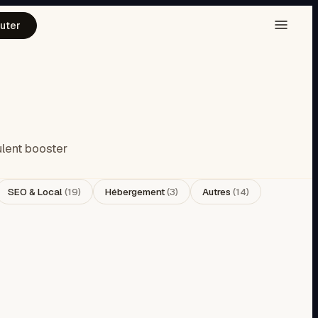
uter
ulent booster
SEO & Local
(
19
)
Hébergement
(
3
)
Autres
(
14
)