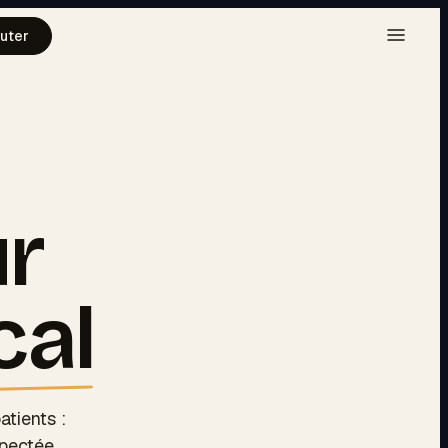
uter
ur
cal
atients :
pectée.