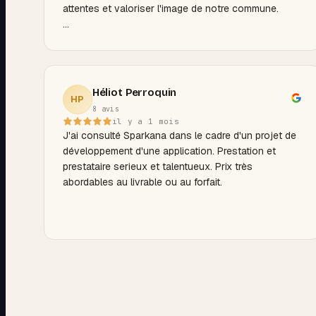
attentes et valoriser l'image de notre commune.
Nous tenons également à souligner sa grande
réactivité face à nos demandes, sa disponibilité et
l'accompagnement apporté pour la prise en main et
l'administration du site au quotidien.
Héliot Perroquin
HP
8 avis
Le résultat est à la hauteur de nos attentes, tant sur
il y a 1 mois
le plan esthétique que fonctionnel. Un partenariat de
J'ai consulté Sparkana dans le cadre d'un projet de
qualité que nous recommandons sans hésitation.
développement d'une application. Prestation et
prestataire serieux et talentueux. Prix très
Merci pour votre professionnalisme et votre
abordables au livrable ou au forfait.
implication. Satisfaction totale !