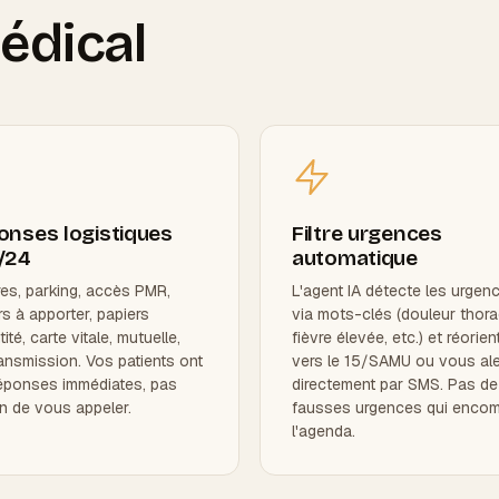
édical
onses logistiques
Filtre urgences
/24
automatique
res, parking, accès PMR,
L'agent IA détecte les urgen
rs à apporter, papiers
via mots-clés (douleur thora
tité, carte vitale, mutuelle,
fièvre élevée, etc.) et réorien
ransmission. Vos patients ont
vers le 15/SAMU ou vous ale
éponses immédiates, pas
directement par SMS. Pas de
n de vous appeler.
fausses urgences qui encom
l'agenda.