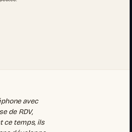
léphone avec
ise de RDV,
t ce temps, ils