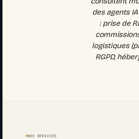
consultent mo
des agents IA
: prise de R
commissions
logistiques (p
RGPD, héber
NOS SERVICES