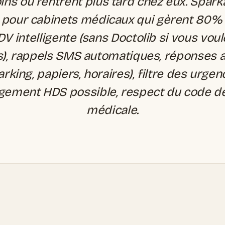
ins ou rentrent plus tard chez eux. Spar
 pour cabinets médicaux qui gèrent 80%
DV intelligente (sans Doctolib si vous voul
), rappels SMS automatiques, réponses a
arking, papiers, horaires), filtre des urg
gement HDS possible, respect du code de
médicale.