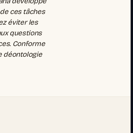
kana développe
 de ces tâches
ez éviter les
ux questions
ences. Conforme
 déontologie