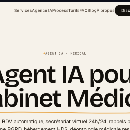
Services
Agence IA
Process
Tarifs
FAQ
Blog
À propos
Disc
AGENT IA · MÉDICAL
gent IA po
binet Médi
 RDV automatique, secrétariat virtuel 24h/24, rappels p
me RGPD, hébergement HDS, déontologie médicale res