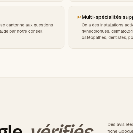
Multi-spécialités su
04
l se cantonne aux questions
On a des installations acti
alidé par notre conseil
gynécologues, dermatologu
ostéopathes, dentistes, p
gle,
vérifiés.
Des avis réel
fiche Google