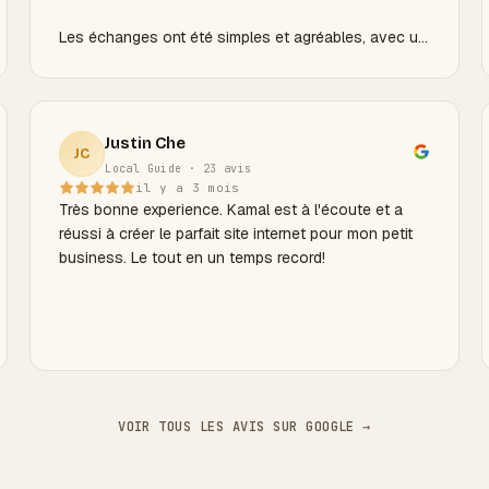
Les échanges ont été simples et agréables, avec un
véritable souci de bien faire. Le rapport qualité/prix
est plus que satisfaisant au vu de
l'accompagnement, de l'implication et de la qualité
du résultat. Merci encore pour votre
Justin Che
JC
accompagnement et votre investissement dans ce
Local Guide · 23 avis
projet !
il y a 3 mois
Très bonne experience. Kamal est à l'écoute et a
réussi à créer le parfait site internet pour mon petit
business. Le tout en un temps record!
VOIR TOUS LES AVIS SUR GOOGLE →