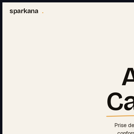
sparkana
.
A
Ca
Prise de
confor