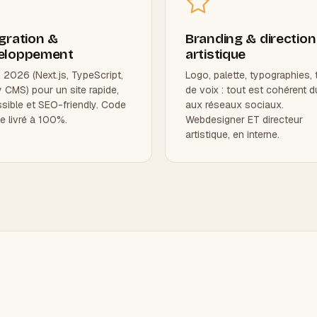
gration &
Branding & direction
eloppement
artistique
 2026 (Next.js, TypeScript,
Logo, palette, typographies, 
y CMS) pour un site rapide,
de voix : tout est cohérent d
sible et SEO-friendly. Code
aux réseaux sociaux.
e livré à 100%.
Webdesigner ET directeur
artistique, en interne.