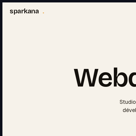
sparkana
.
Webd
Studio
dével