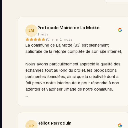
Protocole Mairie de La Motte
LM
1 avis
il y a 1 mois
La commune de La Motte (83) est pleinement
satisfaite de la refonte complète de son site internet.
Nous avons particulièrement apprécié la qualité des
échanges tout au long du projet, les propositions
pertinentes formulées, ainsi que la créativité dont a
fait preuve notre interlocuteur pour répondre à nos
attentes et valoriser l'image de notre commune.
Nous tenons également à souligner sa grande
réactivité face à nos demandes, sa disponibilité et
l'accompagnement apporté pour la prise en main et
l'administration du site au quotidien.
Héliot Perroquin
HP