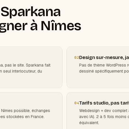
r Sparkana
ner à Nîmes
Design sur-mesure, j
02
, pas le site. Sparkana fait
Pas de thème WordPress r
 seul interlocuteur, du
dessiné spécifiquement pou
Tarifs studio, pas ta
04
à Nîmes possible, échanges
Webdesign + dev complet à 
ées stockées en France.
avec IA). 2 à 5 fois moins
équivalent.