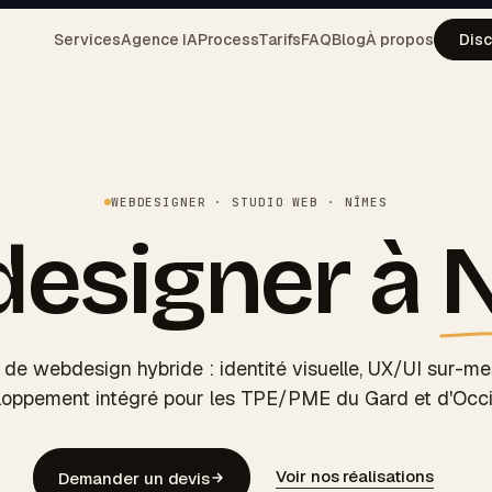
Services
Agence IA
Process
Tarifs
FAQ
Blog
À propos
Disc
WEBDESIGNER · STUDIO WEB · NÎMES
esigner à
 de webdesign hybride : identité visuelle, UX/UI sur-me
oppement intégré pour les TPE/PME du Gard et d'Occi
Voir nos réalisations
Demander un devis