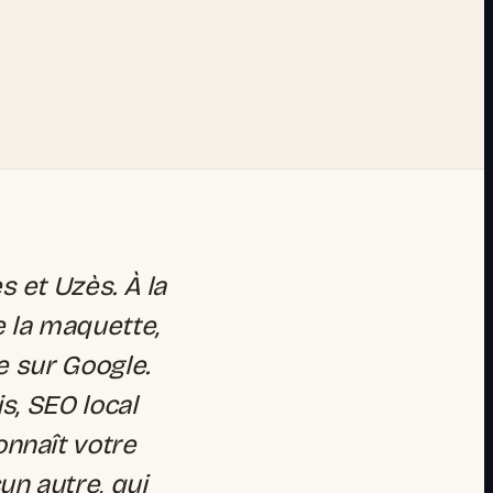
 et Uzès. À la
e la maquette,
e sur Google.
s, SEO local
onnaît votre
n autre, qui