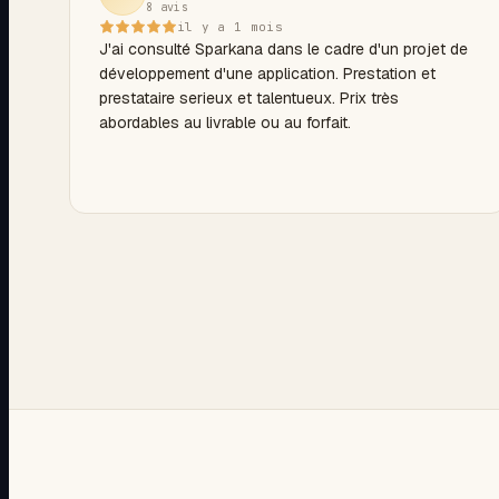
8 avis
Le résultat est à la hauteur de nos attentes, tant sur
il y a 1 mois
le plan esthétique que fonctionnel. Un partenariat de
J'ai consulté Sparkana dans le cadre d'un projet de
qualité que nous recommandons sans hésitation.
développement d'une application. Prestation et
prestataire serieux et talentueux. Prix très
Merci pour votre professionnalisme et votre
abordables au livrable ou au forfait.
implication. Satisfaction totale !