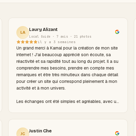
Laury Alizant
LA
Local Guide · 7 avis · 21 photos
il y a 3 semaines
Un grand merci à Kamal pour la création de mon site
internet ! J'ai beaucoup apprécié son écoute, sa
réactivité et sa rapidité tout au long du projet. Il a su
comprendre mes besoins, prendre en compte mes
remarques et être très minutieux dans chaque détail
pour créer un site qui correspond pleinement à mon
activité et à mon univers.
Les échanges ont été simples et agréables, avec un
véritable souci de bien faire. Le rapport qualité/prix
est plus que satisfaisant au vu de
l'accompagnement, de l'implication et de la qualité
du résultat. Merci encore pour votre
Justin Che
JC
accompagnement et votre investissement dans ce