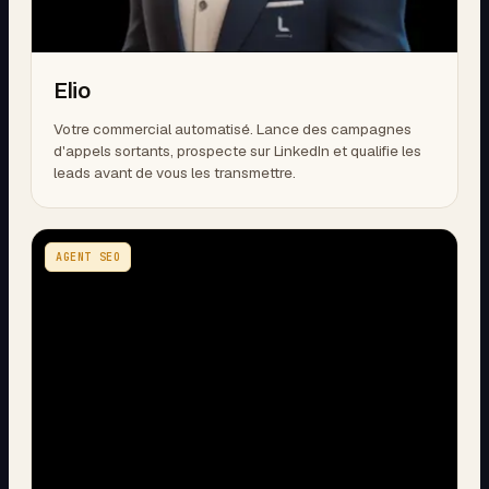
Elio
Votre commercial automatisé. Lance des campagnes
d'appels sortants, prospecte sur LinkedIn et qualifie les
leads avant de vous les transmettre.
AGENT SEO